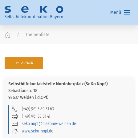
Menü
Themenliste
Zurück
Selbsthilfekontaktstelle Nordoberpfalz (SeKo Nopf)
Sebastianstr. 18
92637 Weiden i.d.OPf.
(+49) 961 3 89 31 63
(+49) 961 38 01 41
seko.nopf@diakonie-weiden.de
www.seko-nopf.de