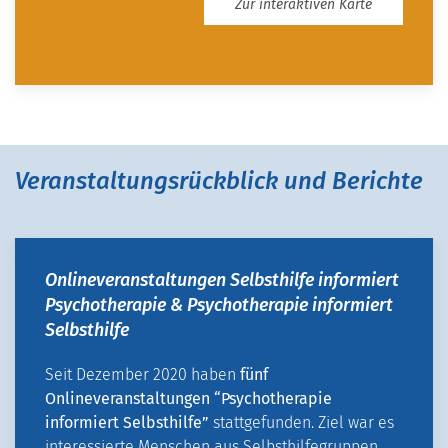
Zur interaktiven Karte
Veranstaltungsrückblick und Berichte
Onlineveranstaltungen Selbsthilfe informiert
Psychotherapie & Psychotherapie informiert
Selbsthilfe
Seit Dezember 2020 haben
fünf
Onlineveranstaltungen “Psychotherapie
informiert Selbsthilfe”
stattgefunden. Ziel war es
interessierte Menschen aus Selbsthilfegruppen