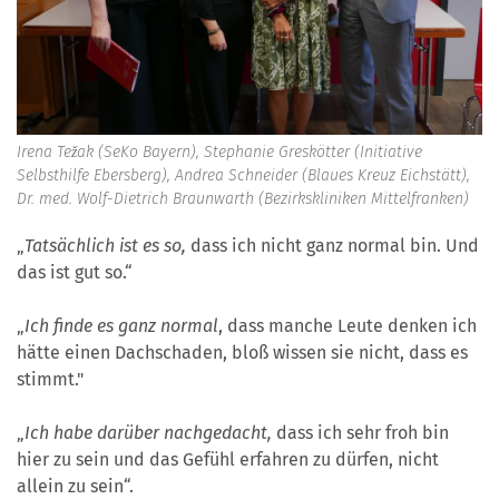
Irena Težak (SeKo Bayern), Stephanie Greskötter (Initiative
Selbsthilfe Ebersberg), Andrea Schneider (Blaues Kreuz Eichstätt),
Dr. med. Wolf-Dietrich Braunwarth (Bezirkskliniken Mittelfranken)
„
Tatsächlich ist es so,
dass ich nicht ganz normal bin. Und
das ist gut so.“
„
Ich finde es ganz normal
, dass manche Leute denken ich
hätte einen Dachschaden, bloß wissen sie nicht, dass es
stimmt."
„
Ich habe darüber nachgedacht,
dass ich sehr froh bin
hier zu sein und das Gefühl erfahren zu dürfen, nicht
allein zu sein“.