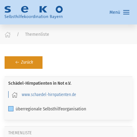
Menü
Themenliste
Zurück
Schädel-Hirnpatienten in Not e.V.
www.schaedel-hirnpatienten.de
überregionale Selbsthilfeorganisation
THEMENLISTE