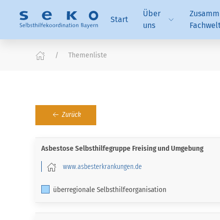
Über
Zusamme
Start
uns
Fachwel
Themenliste
Zurück
Asbestose Selbsthilfegruppe Freising und Umgebung
www.asbesterkrankungen.de
überregionale Selbsthilfeorganisation