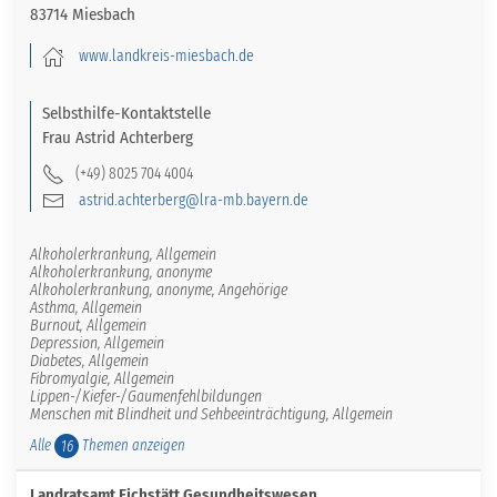
83714 Miesbach
www.landkreis-miesbach.de
Selbsthilfe-Kontaktstelle
Frau
Astrid
Achterberg
(+49) 8025 704 4004
astrid.achterberg@lra-mb.bayern.de
Alkoholerkrankung, Allgemein
Alkoholerkrankung, anonyme
Alkoholerkrankung, anonyme, Angehörige
Asthma, Allgemein
Burnout, Allgemein
Depression, Allgemein
Diabetes, Allgemein
Fibromyalgie, Allgemein
Lippen-/Kiefer-/Gaumenfehlbildungen
Menschen mit Blindheit und Sehbeeinträchtigung, Allgemein
Alle
Themen anzeigen
16
Landratsamt Eichstätt Gesundheitswesen