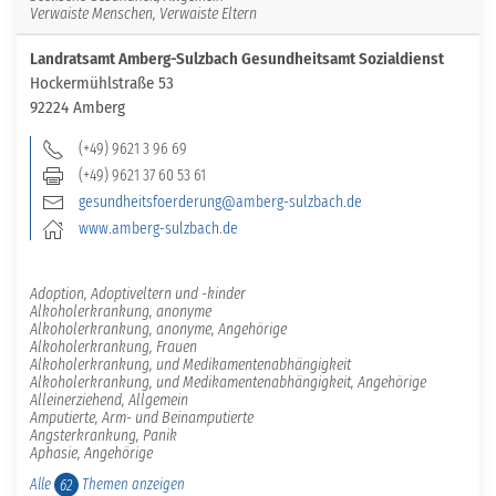
Verwaiste Menschen, Verwaiste Eltern
Landratsamt Amberg-Sulzbach Gesundheitsamt Sozialdienst
Hockermühlstraße 53
92224 Amberg
(+49) 9621 3 96 69
(+49) 9621 37 60 53 61
gesundheitsfoerderung@amberg-sulzbach.de
www.amberg-sulzbach.de
Adoption, Adoptiveltern und -kinder
Alkoholerkrankung, anonyme
Alkoholerkrankung, anonyme, Angehörige
Alkoholerkrankung, Frauen
Alkoholerkrankung, und Medikamentenabhängigkeit
Alkoholerkrankung, und Medikamentenabhängigkeit, Angehörige
Alleinerziehend, Allgemein
Amputierte, Arm- und Beinamputierte
Angsterkrankung, Panik
Aphasie, Angehörige
Alle
Themen anzeigen
62