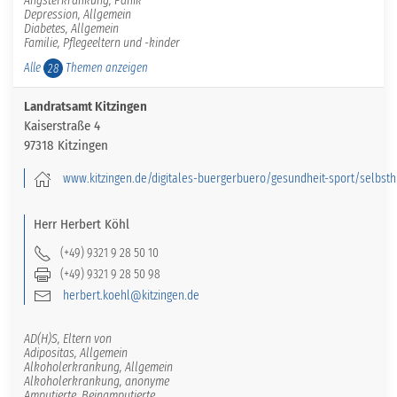
Depression, Allgemein
Diabetes, Allgemein
Familie, Pflegeeltern und -kinder
Alle
Themen anzeigen
28
Landratsamt Kitzingen
Kaiserstraße 4
97318 Kitzingen
www.kitzingen.de/digitales-buergerbuero/gesundheit-sport/selbsth
Herr
Herbert
Köhl
(+49) 9321 9 28 50 10
(+49) 9321 9 28 50 98
herbert.koehl@kitzingen.de
AD(H)S, Eltern von
Adipositas, Allgemein
Alkoholerkrankung, Allgemein
Alkoholerkrankung, anonyme
Amputierte, Beinamputierte