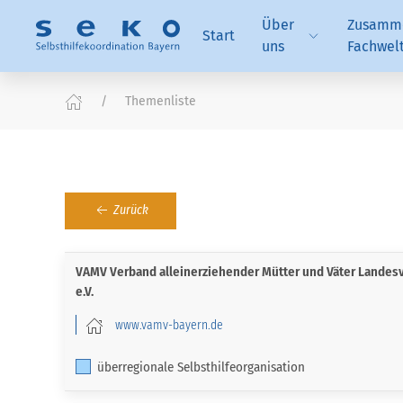
Über
Zusamme
Start
uns
Fachwel
Themenliste
Zurück
VAMV Verband alleinerziehender Mütter und Väter Landes
e.V.
www.vamv-bayern.de
überregionale Selbsthilfeorganisation