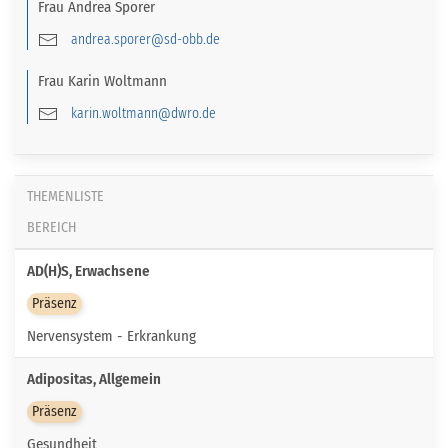
Frau
Andrea
Sporer
andrea.sporer@sd-obb.de
Frau
Karin
Woltmann
karin.woltmann@dwro.de
THEMENLISTE
BEREICH
AD(H)S, Erwachsene
Präsenz
Nervensystem - Erkrankung
Adipositas, Allgemein
Präsenz
Gesundheit