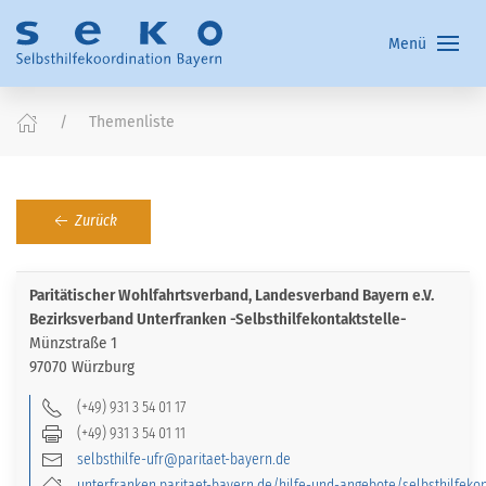
Menü
Themenliste
Zurück
Paritätischer Wohlfahrtsverband, Landesverband Bayern e.V.
Bezirksverband Unterfranken -Selbsthilfekontaktstelle-
Münzstraße 1
97070 Würzburg
(+49) 931 3 54 01 17
(+49) 931 3 54 01 11
selbsthilfe-ufr@paritaet-bayern.de
unterfranken.paritaet-bayern.de/hilfe-und-angebote/selbsthilfeko